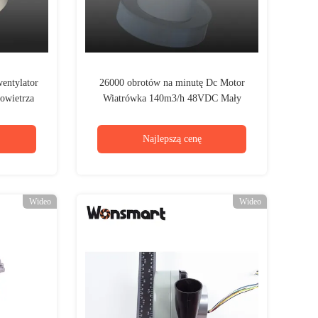
entylator
26000 obrotów na minutę Dc Motor
owietrza
Wiatrówka 140m3/h 48VDC Mały
wentylator wysokiego ciśnienia
Najlepszą cenę
Wideo
Wideo