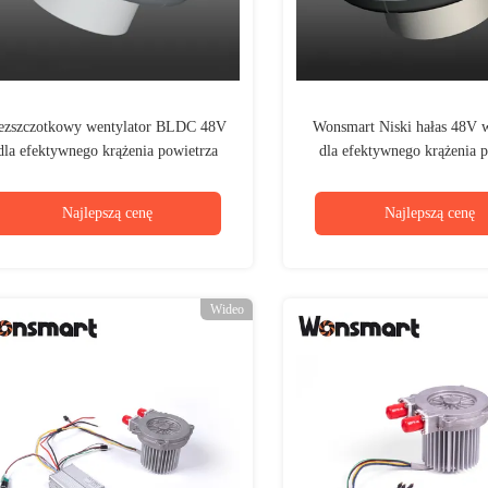
ezszczotkowy wentylator BLDC 48V
Wonsmart Niski hałas 48V w
dla efektywnego krążenia powietrza
dla efektywnego krążenia p
Niskie zużycie energii
Najlepszą cenę
Najlepszą cenę
Wideo