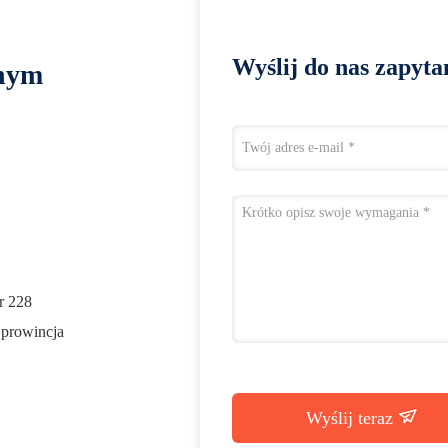
Wyślij do nas zapyta
lnym
r 228
 prowincja
Wyślij teraz