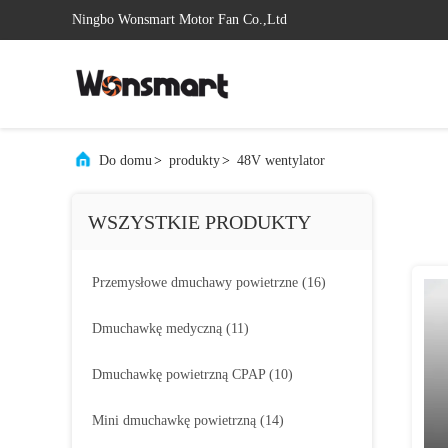
Ningbo Wonsmart Motor Fan Co.,Ltd
Do domu
>
produkty
>
48V wentylator
WSZYSTKIE PRODUKTY
Przemysłowe dmuchawy powietrzne
(16)
Dmuchawkę medyczną
(11)
Dmuchawkę powietrzną CPAP
(10)
Mini dmuchawkę powietrzną
(14)