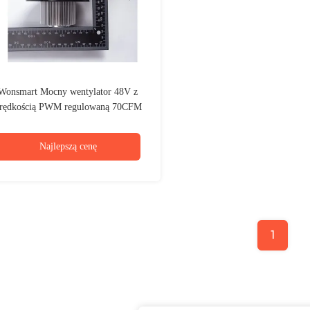
Wonsmart Mocny wentylator 48V z
rędkością PWM regulowaną 70CFM
Najlepszą cenę
1