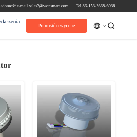
adomość e-mail sales2@wonsmart.com
Tel 86-153-3668-6038
darzenia


Poprosić o wycenę
tor