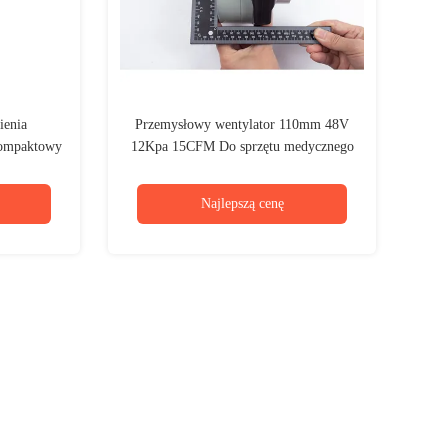
ienia
Przemysłowy wentylator 110mm 48V
kompaktowy
12Kpa 15CFM Do sprzętu medycznego
epływ
Najlepszą cenę