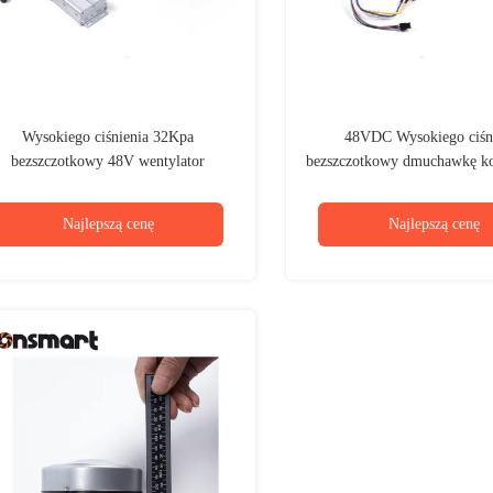
Wysokiego ciśnienia 32Kpa
48VDC Wysokiego ciśn
bezszczotkowy 48V wentylator
bezszczotkowy dmuchawkę 
wentylator ogniwo paliwowe
dmuchawkę 33m3/h prz
elektryczny
Najlepszą cenę
Najlepszą cenę