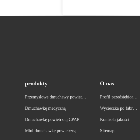
produkty
O nas
Przemysłowe dmuchawy powietrzn
Profil przedsiębiorst
e
wa
Dmuchawkę medyczną
Wycieczka po fabryc
e
Dmuchawkę powietrzną CPAP
Kontrola jakości
Mini dmuchawkę powietrzną
Sitemap