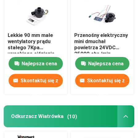
Przemysłowe dmuchawy powietrzne
Lekkie 90 mm małe
Przenośny elektryczny
Dmuchawkę medyczną
wentylatory prądu
mini dmuchał
stałego 7Kpa
powietrza 24VDC
wysokiego ciśnienia
25000 obr./min
Dmuchawkę powietrzną CPAP
wentylatory prądu
Dmuchał powietrza
Najlepsza cena
Najlepsza cena
stałego
Mini dmuchawkę powietrzną
Skontaktuj się z
Skontaktuj się z
nami
nami
Odkurzacz Wiatrówka
Wentylator BLDC
Odkurzacz Wiatrówka
(10)
Mały puchnięty dmuchawk