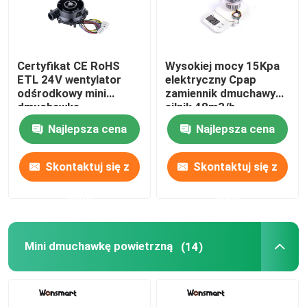
O nas
Certyfikat CE RoHS
Wysokiej mocy 15Kpa
ETL 24V wentylator
elektryczny Cpap
Wycieczka po fabryce
odśrodkowy mini
zamiennik dmuchawy
dmuchawkę
silnik 48m3/h
odśrodkową 6,5Kpa
Kontrola jakości
Najlepsza cena
Najlepsza cena
Skontaktuj się z
Skontaktuj się z
Skontaktuj się z nami
nami
nami
Nowości
Mini dmuchawkę powietrzną
(14)
Sprawy
Poproś o wycenę