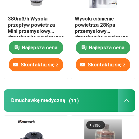
380m3/h Wysoki
Wysoki ciśnienie
przepływ powietrza
powietrza 28Kpa
Mini przemysłowy
przemysłowy
dmuchawkę powietrzną
dmuchawkę powietrza
6Kpa 48VDC
dla ogniw paliwowych
Najlepsza cena
Najlepsza cena
bezszczotkowy
10KW
wentylator odśrodkowy
Skontaktuj się z
Skontaktuj się z
nami
nami
Dmuchawkę medyczną
(11)