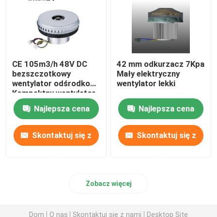
Wydmuchacz ogniw paliwowych
Wentylator dmuchawy chłodzącej
CE 105m3/h 48V DC
42 mm odkurzacz 7Kpa
bezszczotkowy
Mały elektryczny
wentylator odśrodkowy
wentylator lekki
Wydmuchacz maszyny poduszkowej
Kompaktny wentylator
dmuchawy
Najlepsza cena
Najlepsza cena
Mini Centrifugal Blower
Skontaktuj się z
Skontaktuj się z
Dźwigniacz prądu stałego wysokiego ciśnienia
nami
nami
Dmuchawa powietrzna 12 V
Zobacz więcej
Wiatrak dmuchawy 24 V
Dom
O nas
Skontaktuj się z nami
Desktop Site