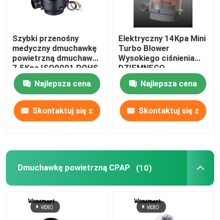
Szybki przenośny
Elektryczny 14Kpa Mini
medyczny dmuchawkę
Turbo Blower
powietrzną dmuchawkę
Wysokiego ciśnienia
7.5Kpa ISO9001 ROHS
DZIEMNEGO
certyfikowany
DZIAŁOWANIA dla
Najlepsza cena
Najlepsza cena
ogniw paliwowych 5kw
Skontaktuj się z
Skontaktuj się z
nami
nami
Do domu
Dmuchawkę powietrzną CPAP
(10)
Produkty
Filmy