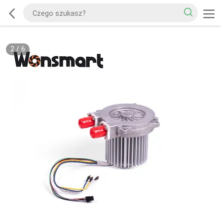
2
/
6