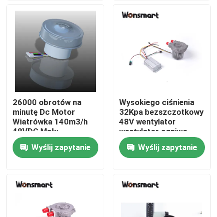
O nas
Wycieczka po fabryce
Kontrola jakości
26000 obrotów na
Wysokiego ciśnienia
minutę Dc Motor
32Kpa bezszczotkowy
Skontaktuj się z nami
Wiatrówka 140m3/h
48V wentylator
48VDC Mały
wentylator ogniwo
wentylator wysokiego
paliwowe elektryczny
Wyślij zapytanie
Wyślij zapytanie
Nowości
ciśnienia
Sprawy
Poproś o wycenę