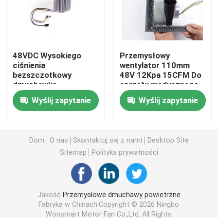
Przemysłowe dmuchawy powietrzne
48VDC Wysokiego
Przemysłowy
Dmuchawkę medyczną
ciśnienia
wentylator 110mm
bezszczotkowy
48V 12Kpa 15CFM Do
dmuchawkę
sprzętu medycznego
Dmuchawkę powietrzną CPAP
kompaktowy
Wyślij zapytanie
Wyślij zapytanie
dmuchawkę 33m3/h
przepływ
Mini dmuchawkę powietrzną
Dom
O nas
Skontaktuj się z nami
Desktop Site
Odkurzacz Wiatrówka
Sitemap
Polityka prywatności
Wentylator BLDC
Jakość
Przemysłowe dmuchawy powietrzne
Fabryka w Chinach.Copyright © 2026 Ningbo
Mały puchnięty dmuchawk
Wonsmart Motor Fan Co.,Ltd. All Rights