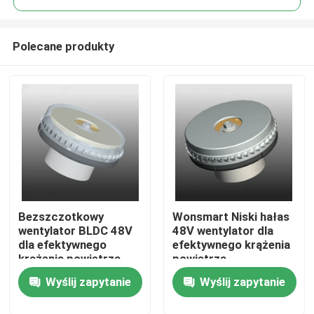
Polecane produkty
Bezszczotkowy
Wonsmart Niski hałas
Do domu
wentylator BLDC 48V
48V wentylator dla
dla efektywnego
efektywnego krążenia
krążenia powietrza
powietrza
Produkty
Niskie zużycie energii
Wyślij zapytanie
Wyślij zapytanie
Filmy