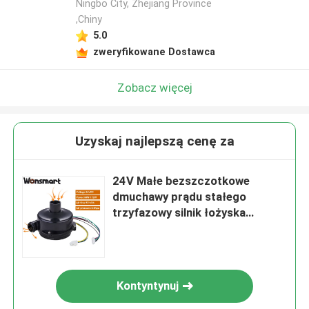
Ningbo City, Zhejiang Province
,Chiny
5.0
zweryfikowane Dostawca
Zobacz więcej
Uzyskaj najlepszą cenę za
24V Małe bezszczotkowe
dmuchawy prądu stałego
trzyfazowy silnik łożyska
kulkowe NMB Niezawodna
wydajność
Kontyntynuj