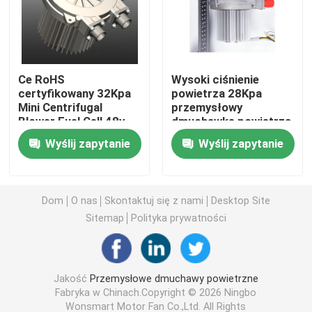
Przemysłowe dmuchawy powietrzne
Ce RoHS
Wysoki ciśnienie
Dmuchawkę medyczną
certyfikowany 32Kpa
powietrza 28Kpa
Mini Centrifugal
przemysłowy
Blower Fuel Cell 48v
dmuchawkę powietrza
Dmuchawkę powietrzną CPAP
Blower Fan
dla ogniw paliwowych
Wyślij zapytanie
Wyślij zapytanie
10KW
Mini dmuchawkę powietrzną
Dom
O nas
Skontaktuj się z nami
Desktop Site
Odkurzacz Wiatrówka
Sitemap
Polityka prywatności
Wentylator BLDC
Jakość
Przemysłowe dmuchawy powietrzne
Fabryka w Chinach.Copyright © 2026 Ningbo
Mały puchnięty dmuchawk
Wonsmart Motor Fan Co.,Ltd. All Rights