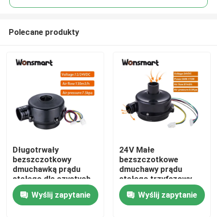
Polecane produkty
Długotrwały
24V Małe
Do domu
bezszczotkowy
bezszczotkowe
dmuchawką prądu
dmuchawy prądu
stałego dla czystych
stałego trzyfazowy
Produkty
środowisk 15000
silnik łożyska kulkowe
Wyślij zapytanie
Wyślij zapytanie
godzin Żywotność
NMB Niezawodna
przy temperaturze
wydajność
Filmy