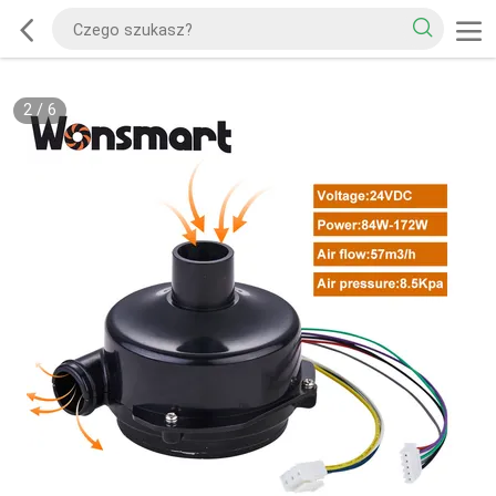
2
/
6