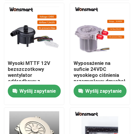
25°C
O nas
Wycieczka po fabryce
Kontrola jakości
Wysoki MTTF 12V
Wyposażenie na
bezszczotkowy
suficie 24VDC
Skontaktuj się z nami
wentylator
wysokiego ciśnienia
odśrodkowy z
przemysłowy dmuchał
wewnętrznym
powietrza z
Wyślij zapytanie
Wyślij zapytanie
Nowości
sterownikiem i izolacją
trójfazowym silnikiem
klasy F
bez szczotek
Sprawy
Poproś o wycenę