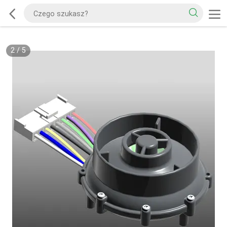
2
/
5