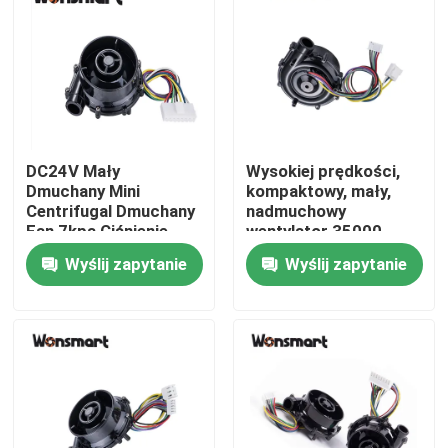
O nas
Wycieczka po fabryce
DC24V Mały
Wysokiej prędkości,
Kontrola jakości
Dmuchany Mini
kompaktowy, mały,
Centrifugal Dmuchany
nadmuchowy
Fan 7kpa Ciśnienie
wentylator 35000
Skontaktuj się z nami
obr./min-43000
Wyślij zapytanie
Wyślij zapytanie
obr./min
Nowości
Sprawy
Poproś o wycenę