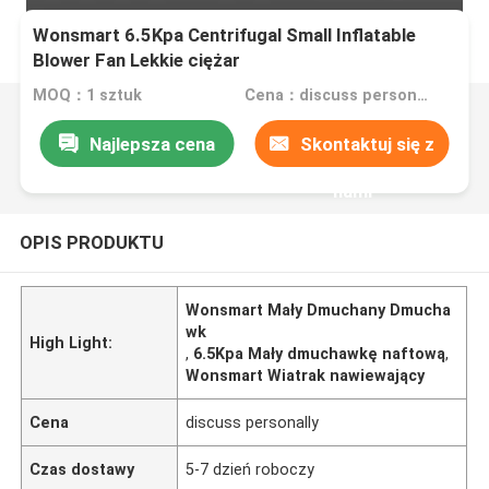
Wonsmart 6.5Kpa Centrifugal Small Inflatable
Blower Fan Lekkie ciężar
MOQ：1 sztuk
Cena：discuss personally
Najlepsza cena
Skontaktuj się z
nami
OPIS PRODUKTU
Wonsmart Mały Dmuchany Dmucha
wk
High Light:
,
6.5Kpa Mały dmuchawkę naftową
,
Wonsmart Wiatrak nawiewający
Cena
discuss personally
Czas dostawy
5-7 dzień roboczy