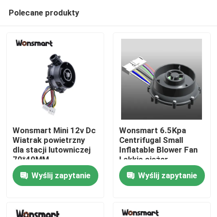
Polecane produkty
Wonsmart Mini 12v Dc
Wonsmart 6.5Kpa
Wiatrak powietrzny
Centrifugal Small
dla stacji lutowniczej
Inflatable Blower Fan
Do domu
70*40MM
Lekkie ciężar
Wyślij zapytanie
Wyślij zapytanie
Produkty
Filmy