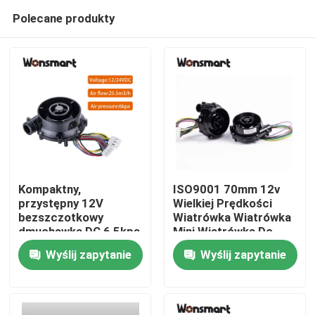
Polecane produkty
Kompaktny,
ISO9001 70mm 12v
przystępny 12V
Wielkiej Prędkości
bezszczotkowy
Wiatrówka Wiatrówka
Do domu
dmuchawką DC 6,5kpa
Mini Wiatrówka Do
dla maszyn CPAP
Stacji Lutowniczej
Wyślij zapytanie
Wyślij zapytanie
Produkty
Filmy