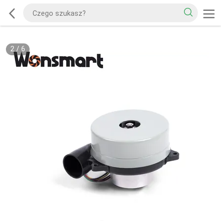
2
/
6