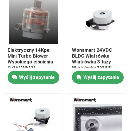
O nas
Wycieczka po fabryce
Elektryczny 14Kpa
Wonsmart 24VDC
Kontrola jakości
Mini Turbo Blower
BLDC Wiatrówka
Wysokiego ciśnienia
Wiatrówka 3 fazy
DZIEMNEGO
Wiatrówka 13000
Skontaktuj się z nami
DZIAŁOWANIA dla
obr./min-16500
Wyślij zapytanie
Wyślij zapytanie
ogniw paliwowych 5kw
obr./min Prędkość
Nowości
Sprawy
Poproś o wycenę