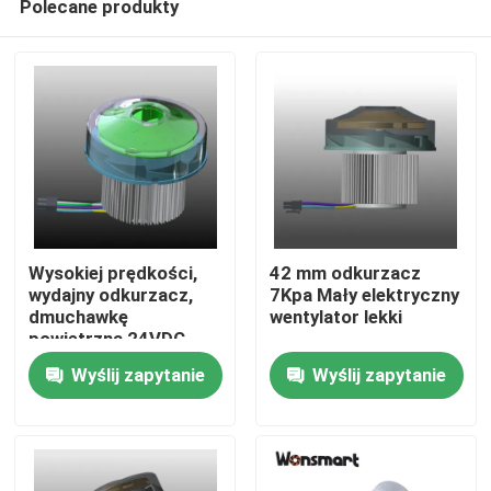
Polecane produkty
Wysokiej prędkości,
42 mm odkurzacz
wydajny odkurzacz,
7Kpa Mały elektryczny
dmuchawkę
wentylator lekki
powietrzną 24VDC,
Do domu
niski poziom hałasu
Wyślij zapytanie
Wyślij zapytanie
Produkty
Filmy