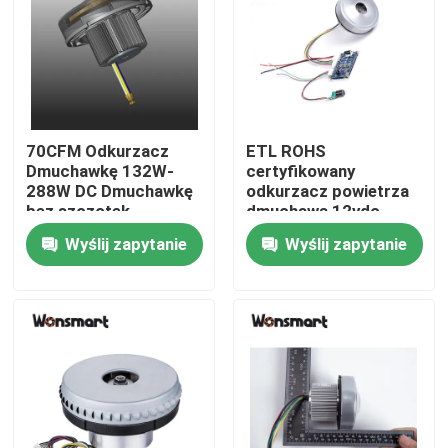
O nas
Wycieczka po fabryce
70CFM Odkurzacz
ETL ROHS
Dmuchawkę 132W-
certyfikowany
Kontrola jakości
288W DC Dmuchawkę
odkurzacz powietrza
bez szczotek
dmuchawa 12vdc
dmuchawa
Wyślij zapytanie
Wyślij zapytanie
Skontaktuj się z nami
wentylatora
Nowości
Sprawy
Poproś o wycenę