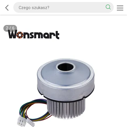
2
/
6